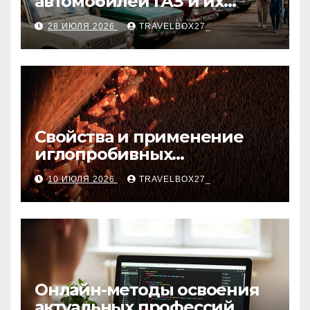
автомобилей ГАЗ и их
мероприятия
28 ИЮЛЯ 2026
TRAVELBOX27_
Свойства и применение
иглопробивных
базальтовых огнеупорных
10 ИЮЛЯ 2026
TRAVELBOX27_
матов
Онлайн-методы освоения
актуальных профессий