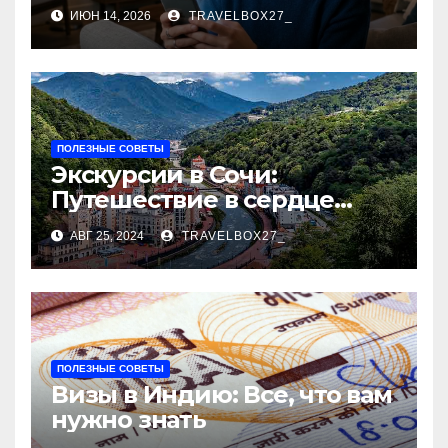
верификации и
ИЮН 14, 2026
TRAVELBOX27_
банковского участия с
пополнением в
криптовалюте
ПОЛЕЗНЫЕ СОВЕТЫ
Экскурсии в Сочи:
Путешествие в сердце
Черноморского курорта
АВГ 25, 2024
TRAVELBOX27_
ПОЛЕЗНЫЕ СОВЕТЫ
Визы в Индию: Все, что вам
нужно знать