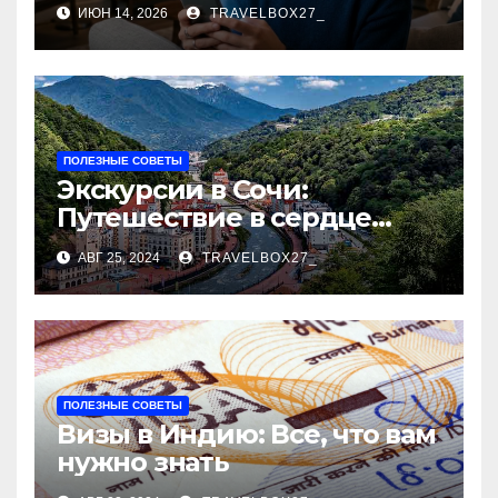
верификации и
ИЮН 14, 2026
TRAVELBOX27_
банковского участия с
пополнением в
криптовалюте
ПОЛЕЗНЫЕ СОВЕТЫ
Экскурсии в Сочи:
Путешествие в сердце
Черноморского курорта
АВГ 25, 2024
TRAVELBOX27_
ПОЛЕЗНЫЕ СОВЕТЫ
Визы в Индию: Все, что вам
нужно знать