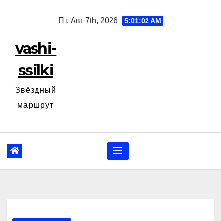
Перейти
Пт. Авг 7th, 2026
5:01:04 AM
к
содержанию
vashi-
ssilki
Звёздный
маршрут