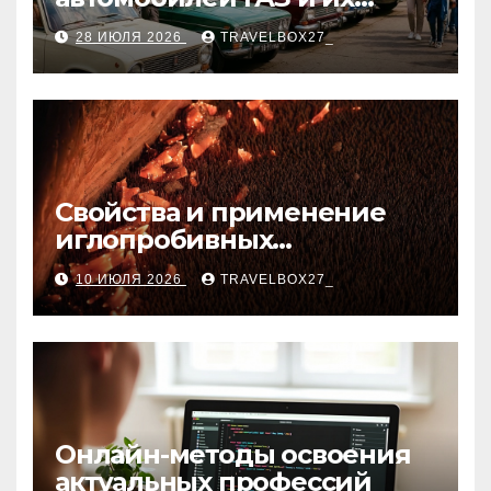
мероприятия
28 ИЮЛЯ 2026
TRAVELBOX27_
Свойства и применение
иглопробивных
базальтовых огнеупорных
10 ИЮЛЯ 2026
TRAVELBOX27_
матов
Онлайн-методы освоения
актуальных профессий